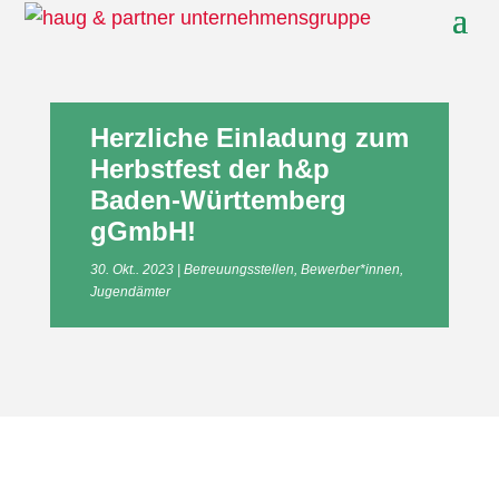
Herzliche Einladung zum
Herbstfest der h&p
Baden-Württemberg
gGmbH!
30. Okt.. 2023
Betreuungsstellen
,
Bewerber*innen
,
Jugendämter